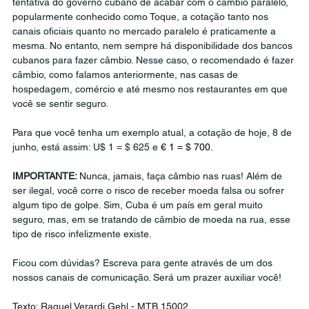
tentativa do governo cubano de acabar com o câmbio paralelo, 
popularmente conhecido como Toque, a cotação tanto nos 
canais oficiais quanto no mercado paralelo é praticamente a 
mesma. No entanto, nem sempre há disponibilidade dos bancos 
cubanos para fazer câmbio. Nesse caso, o recomendado é fazer 
câmbio, como falamos anteriormente, 
nas casas de 
hospedagem, comércio e até mesmo nos restaurantes em que 
você se sentir seguro. 
Para que você tenha um exemplo atual, a cotação de hoje, 8 de 
junho, está assim: U$ 1 = $ 625 e 
€ 1 = $ 700.
IMPORTANTE: 
Nunca, jamais, faça câmbio nas ruas! Além de 
ser ilegal, você corre o risco de receber moeda falsa ou sofrer 
algum tipo de golpe. Sim, Cuba é um país em geral muito 
seguro, mas, em se tratando de câmbio de moeda na rua, esse 
tipo de risco infelizmente existe. 
Ficou com dúvidas? Escreva para gente através de um dos 
nossos canais de comunicação. Será um prazer auxiliar você! 
Texto: Raquel Verardi Gehl - MTB 15002 