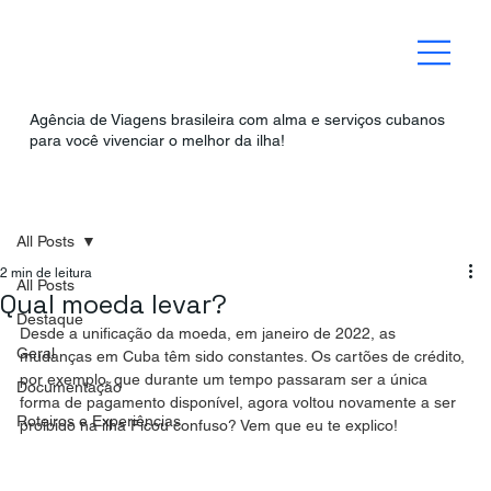
Agência de Viagens brasileira com alma e serviços cubanos
para você vivenciar o melhor da ilha!
All Posts
2 min de leitura
All Posts
Qual moeda levar?
Destaque
Desde a unificação da moeda, em janeiro de 2022, as 
Geral
mudanças em Cuba têm sido constantes. Os cartões de crédito, 
por exemplo, que durante um tempo passaram ser a única 
Documentação
forma de pagamento disponível, agora voltou novamente a ser 
Roteiros e Experiências
proibido na ilha Ficou confuso? Vem que eu te explico! 