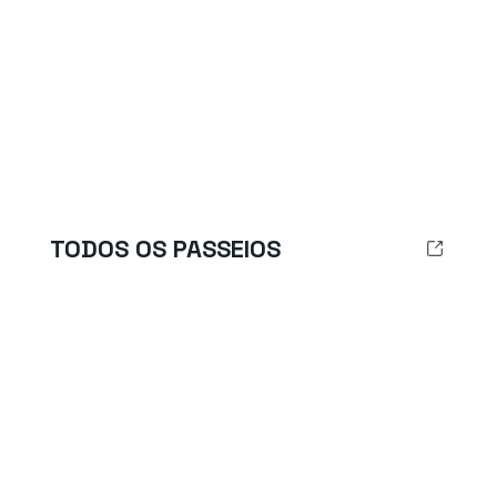
TODOS OS PASSEIOS
Prefere ver todas as opções que podemos oferecer
juntas? Clique aqui e acesse todos os passeios que
podemos realizar!