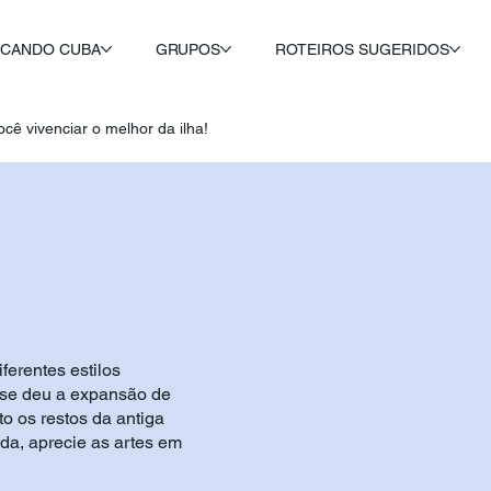
ICANDO CUBA
GRUPOS
ROTEIROS SUGERIDOS
cê vivenciar o melhor da ilha!
ferentes estilos
o se deu a expansão de
o os restos da antiga
a, aprecie as artes em