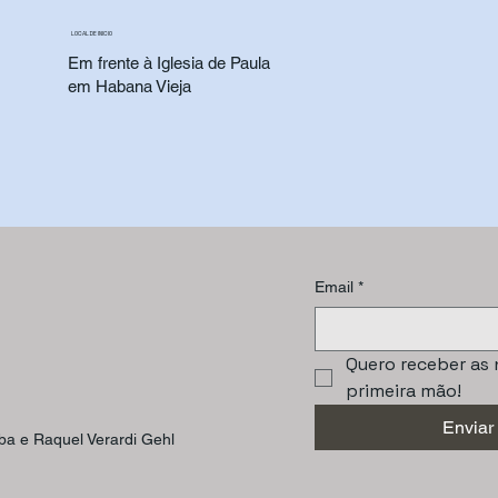
LOCAL DE INICIO
Em frente à Iglesia de Paula
em Habana Vieja
Email
*
Quero receber as 
primeira mão!
Enviar
ba e Raquel Verardi Gehl