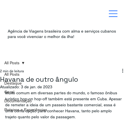
Agência de Viagens brasileira com alma e serviços cubanos
para você vivenciar o melhor da ilha!
All Posts
2 min de leitura
All Posts
Havana de outro ângulo
Destaque
Atualizado:
3 de jan. de 2023
Geral
Muito comum em diversas partes do mundo, o famoso ônibus 
turístico hop-on hop-off também está presente em Cuba. Apesar 
Documentação
de remeter a ideia de um passeio bastante comercial, essa é 
Roteiros e Experiências
uma ótima opção para conhecer Havana, tanto pelo amplo 
trajeto quanto pelo valor da passagem.