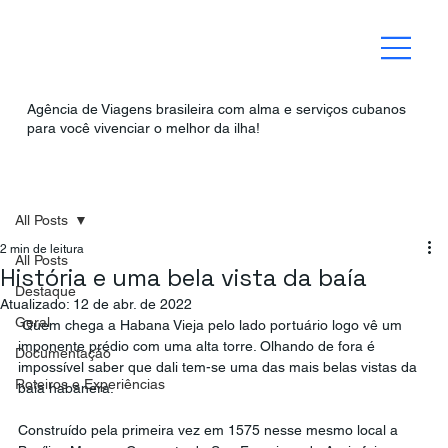
Agência de Viagens brasileira com alma e serviços cubanos
para você vivenciar o melhor da ilha!
All Posts
2 min de leitura
All Posts
História e uma bela vista da baía
Destaque
Atualizado:
12 de abr. de 2022
Geral
 Quem chega a Habana Vieja pelo lado portuário logo vê um 
imponente prédio com uma alta torre. Olhando de fora é 
Documentação
impossível saber que dali tem-se uma das mais belas vistas da 
Roteiros e Experiências
baía habanera.
Construído pela primeira vez em 1575 nesse mesmo local a 